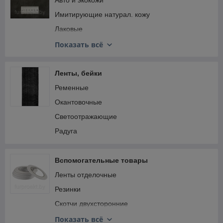
Авто и экокожи
Имитирующие натурал. кожу
Лаковые
Отделочные
Показать всё
Принтованые
Двухсторонние
Ленты, бейки
Экокожи\Микрофибра
Ременные
Окантовочные
Светоотражающие
Радуга
Вспомогательные товары
Ленты отделочные
Резинки
Скотчи двухсторонние
Шнурки текстильные
Показать всё