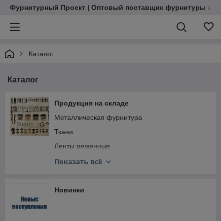
Фурнитурный Проект | Оптовый поставщик фурнитуры и м
Каталог
Каталог
Продукция на складе
Металлическая фурнитура
Ткани
Ленты ременные
Кожкартон
Показать всё
Фурнитура пластиковая
Вспомогательные товары
Новинки
Фурнитура корейская Woojin Plastic
Нитки