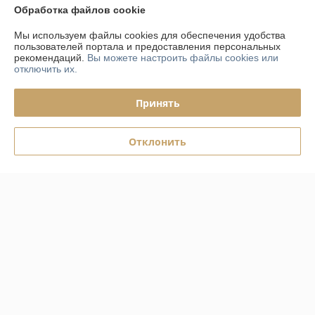
Обработка файлов cookie
Полная версия сайта
Мы используем файлы cookies для обеспечения удобства
пользователей портала и предоставления персональных
рекомендаций.
Вы можете настроить файлы cookies или
Политика обработки cookies
отключить их.
Сайт создан на платформе Deal.by
Принять
Отклонить
Информация для покупателя
Юридическое лицо:
ООО «Фурнитурный Проект»
Республика Беларусь, 220073, г. Минск, ул. Ольшевского, 10, каб.322
Регистрационный номер ЕГР: 192024846
УНП: 192024846
Регистрационный орган: Управление Юстиции Мингорисполкома
Дата регистрации компании: 07.08.2013