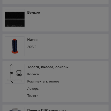
Дублирующие материалы
Шнурки эластичные
Велкро
Скотч
Нитки
20S/2
Телеги, колеса, локеры
Колеса
Комплекты к телеге
Локеры
Телеги
Пленки ПВХ super clear