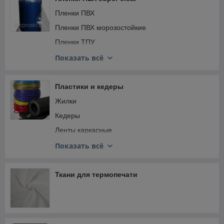
Пленки ПВХ
Пленки ПВХ морозостойкие
Пленки ТПУ
Пленки ПВХ с просыпкой
Показать всё
Пленки ПВХ рифленые
Пленки ПВХ тонированные
Пластики и кедеры
Жилки
Кедеры
Ленты каркасные
Ленты подручников
Показать всё
Пластики листовые
Каркасы
Ткани для термопечати