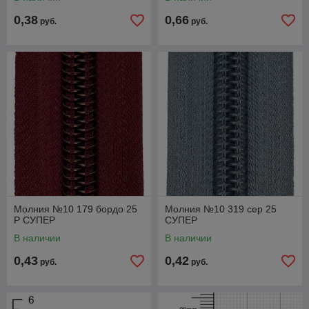
146341B
0,38
0,66
руб.
руб.
Молния №10 179 бордо 25
Молния №10 319 сер 25
Р СУПЕР
СУПЕР
В наличии
В наличии
0,43
0,42
руб.
руб.