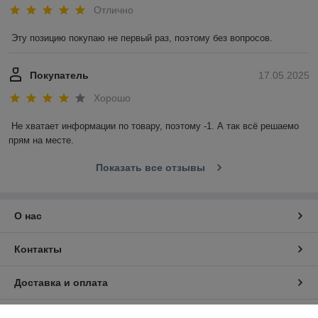
Отлично
Эту позицию покупаю не первый раз, поэтому без вопросов.
Покупатель
17.05.2025
Хорошо
Не хватает информации по товару, поэтому -1. А так всё решаемо 
прям на месте.
Показать все отзывы
О нас
Контакты
Доставка и оплата
График работы