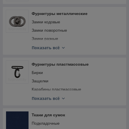
Фурнитуры металлические
Замки кодовые
Замки поворотные
Замки разные
Замки рамочные
Показать всё
Замки с ключом
Замки цупферные
Фурнитуры пластмассовые
Карабины металлические
Бирки
Клипы
Защелки
Ключницы
Карабины пластмассовые
Кнопки галантерейные металлические
Наконечники пластмассовые
Показать всё
Кнопки магнитные, магниты
Наплечники
Кольца
Полозья
Ткани для сумок
Люверсы
Полукольца пластмассовые
Подкладочные