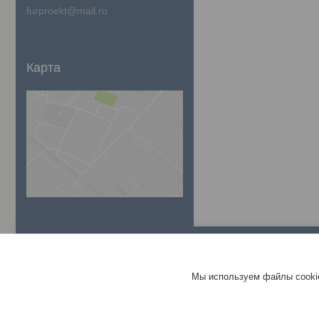
furproekt@mail.ru
Карта
____________________________________________
_______
Доставка и оплата
Контакты
Мы используем файлы cookie