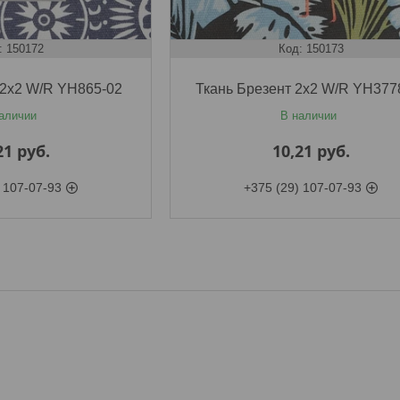
150172
150173
 2х2 W/R YH865-02
Ткань Брезент 2х2 W/R YH377
аличии
В наличии
21
руб.
10,21
руб.
 107-07-93
+375 (29) 107-07-93