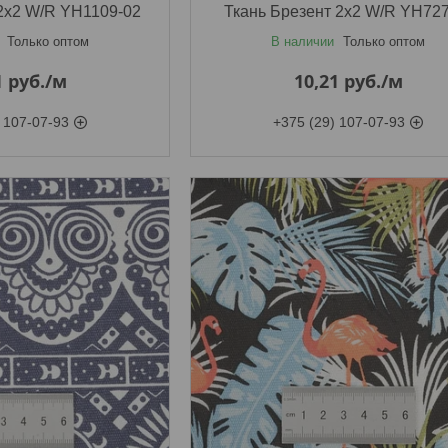
2х2 W/R YH1109-02
Ткань Брезент 2х2 W/R YH727
Только оптом
В наличии
Только оптом
1
руб.
/м
10,21
руб.
/м
 107-07-93
+375 (29) 107-07-93