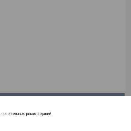
____________________
__________________________________________________
________________________________
Отзывы
 персональных рекомендаций.