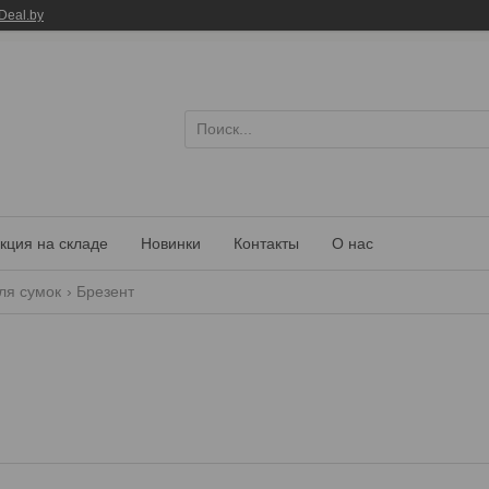
Deal.by
кция на складе
Новинки
Контакты
О нас
ля сумок
Брезент