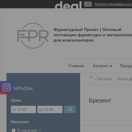
Начать продавать на 
Фурнитурный Проект | Оптовый
поставщик фурнитуры и материалов
для кожгалантереи
Главная
Каталог
Проду
Каталог
Ткани д
Фильтры
Брезент
Цена
Наличие
В наличии
6