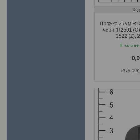
Пряжка 25мм R 0
черн (R2501 (Q
2522 (Z),
В наличии
0,
+375 (29)