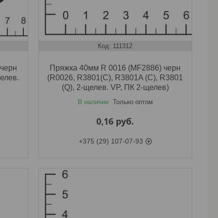
111312
 черн
Пряжка 40мм R 0016 (MF2886) черн
щелев.
(R0026, R3801(C), R3801A (C), R3801
(Q), 2-щелев. VP, ПК 2-щелев)
В наличии
Только оптом
0,16
руб.
+375 (29) 107-07-93