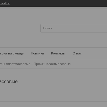
Deal.by
кция на складе
Новинки
Контакты
О нас
уры пластмассовые
Пряжки пластмассовые
ассовые