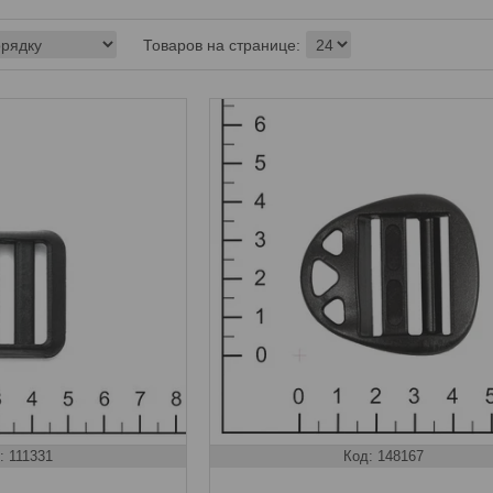
111331
148167