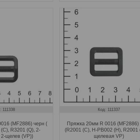
111338
111337
016 (MF2886) черн (
Пряжка 20мм R 0016 (MF2886)
(C), R3201 (Q), 2-
(R2001 (C), H-PB002 (H), R2001 (
, 2-щелев (VP))
щелевая VP)