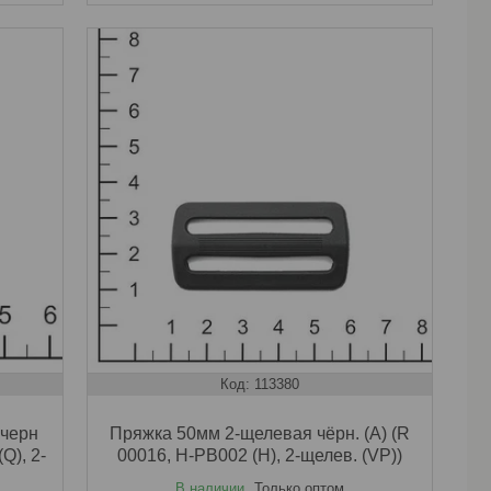
113380
 черн
Пряжка 50мм 2-щелевая чёрн. (A) (R
Q), 2-
00016, H-PB002 (H), 2-щелев. (VP))
В наличии
Только оптом