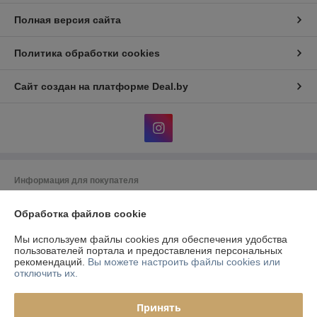
Полная версия сайта
Политика обработки cookies
Сайт создан на платформе Deal.by
Информация для покупателя
Юридическое лицо:
ООО «Фурнитурный Проект»
Республика Беларусь, 220073, г. Минск, ул. Ольшевского, 10, каб.322
Обработка файлов cookie
Регистрационный номер ЕГР: 192024846
Мы используем файлы cookies для обеспечения удобства
пользователей портала и предоставления персональных
УНП: 192024846
рекомендаций.
Вы можете настроить файлы cookies или
отключить их.
Регистрационный орган: Управление Юстиции Мингорисполкома
Дата регистрации компании: 07.08.2013
Принять