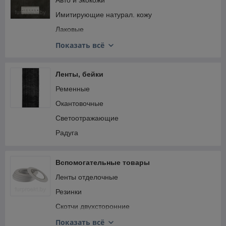
Авто и экокожи
Имитирующие натурал. кожу
Лаковые
Отделочные
Показать всё
Принтованые
Двухсторонние
Ленты, бейки
Экокожи\Микрофибра
Ременные
Окантовочные
Светоотражающие
Радуга
Вспомогательные товары
Ленты отделочные
Резинки
Скотчи двухсторонние
Шнурки текстильные
Показать всё