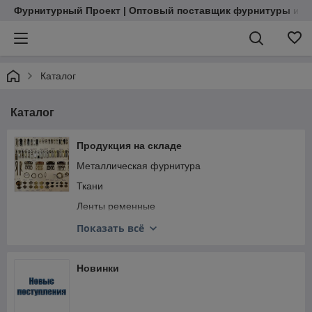
Фурнитурный Проект | Оптовый поставщик фурнитуры и м
Каталог
Каталог
Продукция на складе
Металлическая фурнитура
Ткани
Ленты ременные
Кожкартон
Показать всё
Фурнитура пластиковая
Вспомогательные товары
Новинки
Фурнитура корейская Woojin Plastic
Нитки