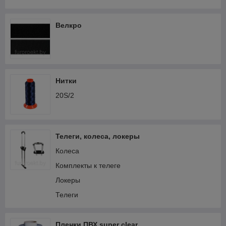
Дублирующие материалы
Шнурки эластичные
Велкро
Скотч
Нитки
20S/2
Телеги, колеса, локеры
Колеса
Комплекты к телеге
Локеры
Телеги
Пленки ПВХ super clear