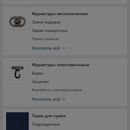
Фурнитуры металлические
Замки кодовые
Замки поворотные
Замки разные
Замки рамочные
Показать всё
Замки с ключом
Замки цупферные
Фурнитуры пластмассовые
Карабины металлические
Бирки
Клипы
Защелки
Ключницы
Карабины пластмассовые
Кнопки галантерейные металлические
Наконечники пластмассовые
Показать всё
Кнопки магнитные, магниты
Наплечники
Кольца
Полозья
Ткани для сумок
Люверсы
Полукольца пластмассовые
Подкладочные