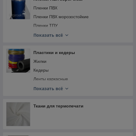
Пленки ПВХ
Пленки ПВХ морозостойкие
Пленки ТПУ
Пленки ПВХ с просыпкой
Показать всё
Пленки ПВХ рифленые
Пленки ПВХ тонированные
Пластики и кедеры
Жилки
Кедеры
Ленты каркасные
Ленты подручников
Показать всё
Пластики листовые
Каркасы
Ткани для термопечати