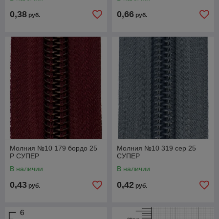
146341B
0,38
0,66
руб.
руб.
Молния №10 179 бордо 25
Молния №10 319 сер 25
Р СУПЕР
СУПЕР
В наличии
В наличии
0,43
0,42
руб.
руб.