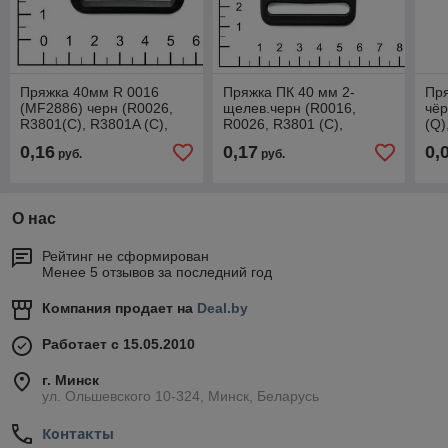
Пряжка 40мм R 0016
Пряжка ПК 40 мм 2-
Пр
(MF2886) черн (R0026,
щелев.черн (R0016,
чёр
R3801(C), R3801A (C),
R0026, R3801 (C),
(Q)
R3801 (Q), 2-щелев. VP,
R3801A (C), R3801 (Q), 2-
252
0,16
0,17
0,
руб.
руб.
ПК 2-щелев)
щелев. VP)
О нас
Рейтинг не сформирован
Менее 5 отзывов за последний год
Компания продает на
Deal.by
Работает с 15.05.2010
г. Минск
ул. Ольшевского 10-324, Минск, Беларусь
Контакты