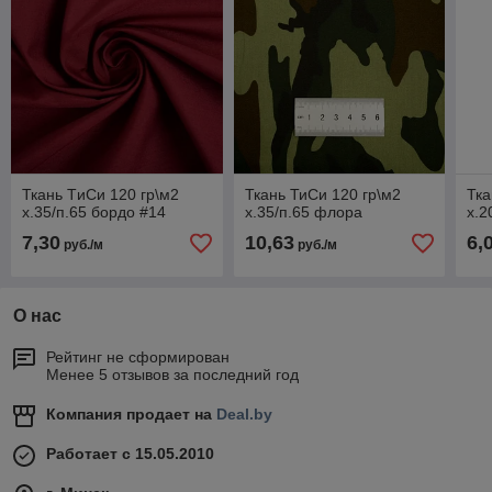
Ткань TиСи 120 гр\м2
Ткань ТиСи 120 гр\м2
Тка
х.35/п.65 бордо #14
х.35/п.65 флора
х.2
7,30
10,63
6,
руб./м
руб./м
О нас
Рейтинг не сформирован
Менее 5 отзывов за последний год
Компания продает на
Deal.by
Работает с 15.05.2010