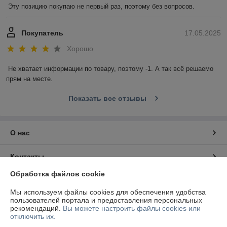
Эту позицию покупаю не первый раз, поэтому без вопросов.
Покупатель
17.05.2025
Хорошо
Не хватает информации по товару, поэтому -1. А так всё решаемо 
прям на месте.
Показать все отзывы
О нас
Контакты
Обработка файлов cookie
Доставка и оплата
Мы используем файлы cookies для обеспечения удобства
пользователей портала и предоставления персональных
График работы
рекомендаций.
Вы можете настроить файлы cookies или
отключить их.