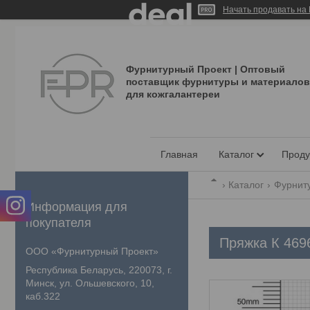
Начать продавать на 
Фурнитурный Проект | Оптовый
поставщик фурнитуры и материалов
для кожгалантереи
Главная
Каталог
Проду
Каталог
Фурнит
Информация для
покупателя
Пряжка К 469
ООО «Фурнитурный Проект»
Республика Беларусь, 220073, г.
Минск, ул. Ольшевского, 10,
каб.322