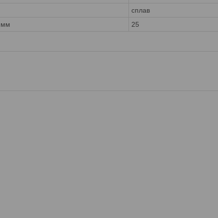
сплав
 мм
25