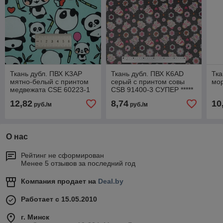
Ткань дубл. ПВХ K3AP
Ткань дубл. ПВХ K6AD
Тка
мятно-белый с принтом
серый с принтом совы
мор
медвежата CSE 60223-1
CSB 91400-3 СУПЕР *****
12,82
8,74
10
руб./м
руб./м
О нас
Рейтинг не сформирован
Менее 5 отзывов за последний год
Компания продает на
Deal.by
Работает с 15.05.2010
г. Минск