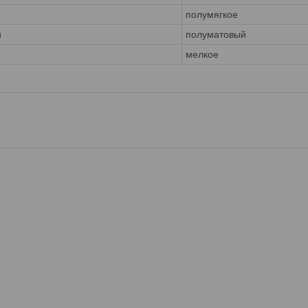
полумягкое
и
полуматовый
мелкое