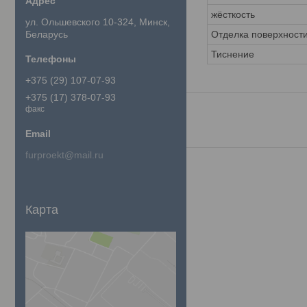
жёсткость
ул. Ольшевского 10-324, Минск,
Беларусь
Отделка поверхност
Тиснение
+375 (29) 107-07-93
+375 (17) 378-07-93
факс
furproekt@mail.ru
Карта