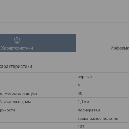
Характеристики
Информа
характеристики
черные
м
ке, метры или штуки
40
лизительно, мм
1,1мм
ерхности
полиуретан
трикотажное полотно
137