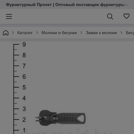
Фурнитурный Проект | Оптовый поставщик фурнитуры и м
Каталог
Молнии и бегунки
Замки к молнии
Бег