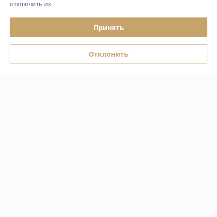
отключить их.
Не хватает информации по товару, поэтому -1. А так всё решаемо 
прям на месте.
Принять
Показать все отзывы
Отклонить
О нас
Контакты
Доставка и оплата
График работы
Полная версия сайта
Политика обработки cookies
Сайт создан на платформе Deal.by