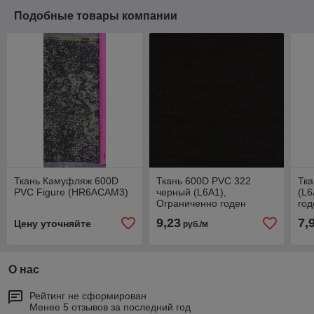
Подобные товары компании
Ткань Камуфляж 600D
Ткань 600D PVC 322
Тка
PVC Figure (HR6ACAM3)
черный (L6A1),
(L6
Ограниченно годен
го
пол
9,23
7,
Цену уточняйте
руб./м
О нас
Рейтинг не сформирован
Менее 5 отзывов за последний год