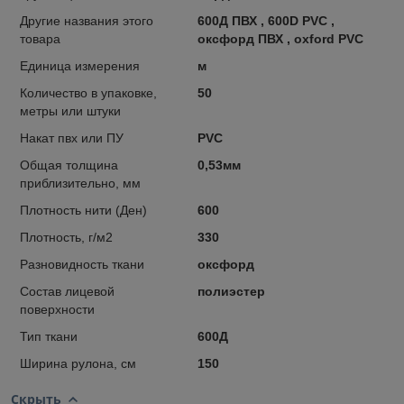
Другие названия этого
600Д ПВХ , 600D PVC ,
товара
оксфорд ПВХ , oxford PVC
Единица измерения
м
Количество в упаковке,
50
метры или штуки
Накат пвх или ПУ
PVC
Общая толщина
0,53мм
приблизительно, мм
Плотность нити (Ден)
600
Плотность, г/м2
330
Разновидность ткани
оксфорд
Состав лицевой
полиэстер
поверхности
Тип ткани
600Д
Ширина рулона, см
150
Скрыть