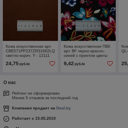
Кожа искусственная арт.
Кожа искусственная ПВХ
Кож
CBE571PP237ZR31682LQ
арт. BF черно-красно-
QL
светло-корич. Y - 12111
синий с принтом цветы
СУПЕР
1# СУПЕР
24,75
9,42
25
руб./м
руб./м
О нас
Рейтинг не сформирован
Менее 5 отзывов за последний год
Компания продает на
Deal.by
Работает с 15.05.2010