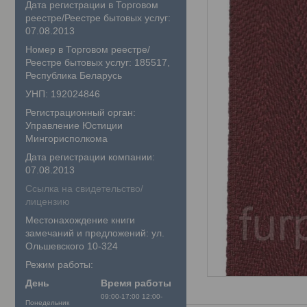
Дата регистрации в Торговом
реестре/Реестре бытовых услуг:
07.08.2013
Номер в Торговом реестре/
Реестре бытовых услуг: 185517,
Республика Беларусь
УНП: 192024846
Регистрационный орган:
Управление Юстиции
Мингорисполкома
Дата регистрации компании:
07.08.2013
Ссылка на свидетельство/
лицензию
Местонахождение книги
замечаний и предложений: ул.
Ольшевского 10-324
Режим работы:
День
Время работы
09:00-17:00
12:00-
Понедельник