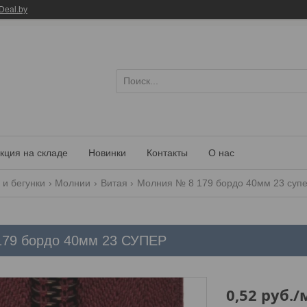
Deal.by
кция на складе
Новинки
Контакты
О нас
и бегунки
Молнии
Витая
Молния № 8 179 бордо 40мм 23 суп
179 бордо 40мм 23 СУПЕР
0,52
руб.
/