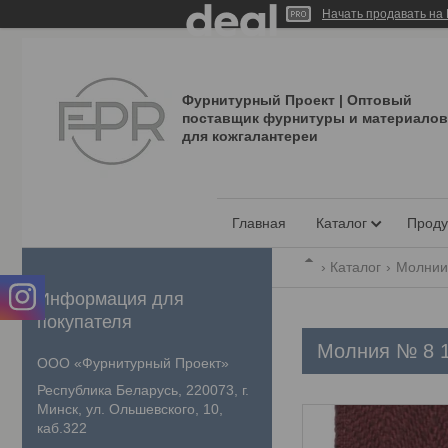
Начать продавать на 
Фурнитурный Проект | Оптовый
поставщик фурнитуры и материалов
для кожгалантереи
Главная
Каталог
Проду
Каталог
Молнии 
Информация для
покупателя
Молния № 8 
ООО «Фурнитурный Проект»
Республика Беларусь, 220073, г.
Минск, ул. Ольшевского, 10,
каб.322