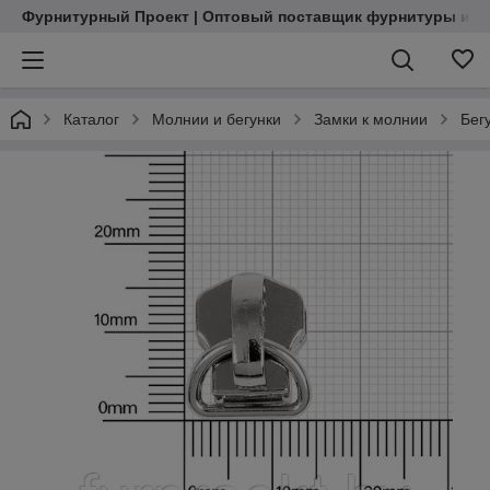
Фурнитурный Проект | Оптовый поставщик фурнитуры и м
Каталог
Молнии и бегунки
Замки к молнии
Бег