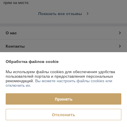
прям на месте.
Показать все отзывы
О нас
Контакты
Доставка и оплата
Обработка файлов cookie
Мы используем файлы cookies для обеспечения удобства
График работы
пользователей портала и предоставления персональных
рекомендаций.
Вы можете настроить файлы cookies или
отключить их.
Полная версия сайта
Принять
Политика обработки cookies
Сайт создан на платформе Deal.by
Отклонить