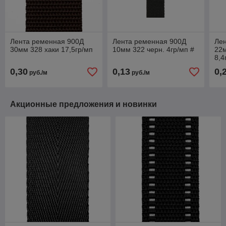
Лента ременная 900Д
Лента ременная 900Д
Ле
30мм 328 хаки 17,5гр/мп
10мм 322 черн. 4гр/мп #
22м
8,4
0,30
0,13
0,
руб./м
руб./м
Акционные предложения и новинки