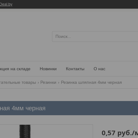
Deal.by
кция на складе
Новинки
Контакты
О нас
гательные товары
Резинки
Резинка шляпная 4мм черная
ная 4мм черная
0,57
руб.
/