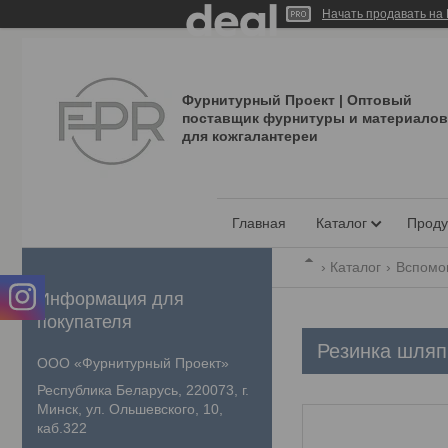
Начать продавать на 
Фурнитурный Проект | Оптовый
поставщик фурнитуры и материалов
для кожгалантереи
Главная
Каталог
Проду
Каталог
Вспомо
Информация для
покупателя
Резинка шляп
ООО «Фурнитурный Проект»
Республика Беларусь, 220073, г.
Минск, ул. Ольшевского, 10,
каб.322