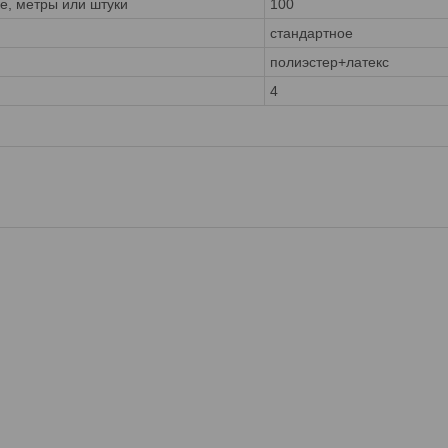
ке, метры или штуки
100
стандартное
полиэстер+латекс
4