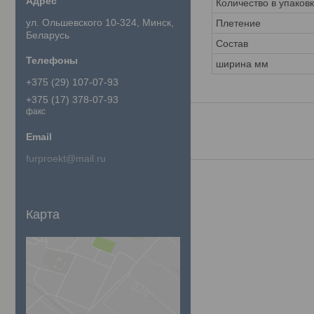
Количество в упаков
ул. Ольшевского 10-324, Минск,
Плетение
Беларусь
Состав
ширина мм
+375 (29) 107-07-93
+375 (17) 378-07-93
факс
furproekt@mail.ru
Карта