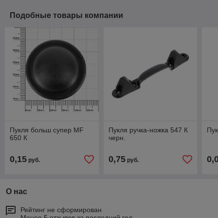
Подобные товары компании
Пукля больш супер MF
Пукля ручка-ножка 547 К
Пук
650 К
черн.
0,15
0,75
0,
руб.
руб.
О нас
Рейтинг не сформирован
Менее 5 отзывов за последний год