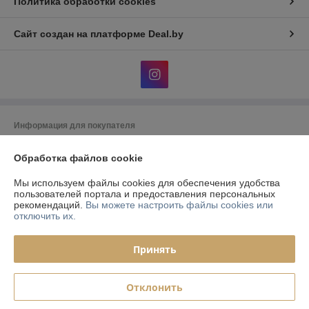
Политика обработки cookies
Сайт создан на платформе Deal.by
Информация для покупателя
Юридическое лицо:
ООО «Фурнитурный Проект»
Обработка файлов cookie
Республика Беларусь, 220073, г. Минск, ул. Ольшевского, 10, каб.322
Регистрационный номер ЕГР: 192024846
Мы используем файлы cookies для обеспечения удобства
пользователей портала и предоставления персональных
УНП: 192024846
рекомендаций.
Вы можете настроить файлы cookies или
отключить их.
Регистрационный орган: Управление Юстиции Мингорисполкома
Дата регистрации компании: 07.08.2013
Принять
Ссылка на свидетельство/лицензию
Отклонить
Местонахождение книги жалоб и предложений: ул. Ольшевского 10-
324