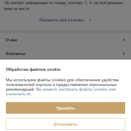
Не хватает информации по товару, поэтому -1. А так всё решаемо 
прям на месте.
Показать все отзывы
О нас
Контакты
Доставка и оплата
Обработка файлов cookie
Мы используем файлы cookies для обеспечения удобства
График работы
пользователей портала и предоставления персональных
рекомендаций.
Вы можете настроить файлы cookies или
отключить их.
Полная версия сайта
Принять
Политика обработки cookies
Сайт создан на платформе Deal.by
Отклонить