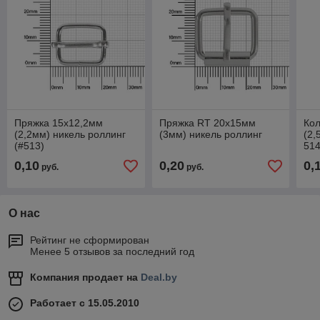
Пряжка 15х12,2мм
Пряжка RT 20х15мм
Ко
(2,2мм) никель роллинг
(3мм) никель роллинг
(2,
(#513)
514
0,10
0,20
0,
руб.
руб.
О нас
Рейтинг не сформирован
Менее 5 отзывов за последний год
Компания продает на
Deal.by
Работает с 15.05.2010