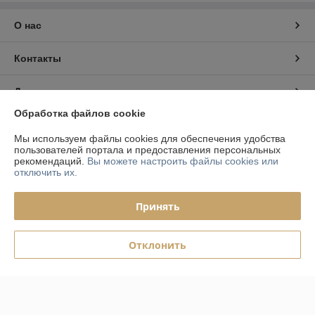
О нас
Контакты
Доставка и оплата
Обработка файлов cookie
График работы
Мы используем файлы cookies для обеспечения удобства
пользователей портала и предоставления персональных
Полная версия сайта
рекомендаций.
Вы можете настроить файлы cookies или
отключить их.
Политика обработки cookies
Принять
Сайт создан на платформе Deal.by
Отклонить