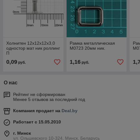
Холнитен 12х12х12х3,0
Рамка металлическая
Ра
одностор мат ник роллинг
М0723 20мм ник.
М0
П
0,09
1,16
1,
руб.
руб.
О нас
Рейтинг не сформирован
Менее 5 отзывов за последний год
Компания продает на
Deal.by
Работает с 15.05.2010
г. Минск
ул. Ольшевского 10-324, Минск, Беларусь