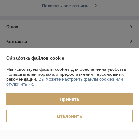
Показать все отзывы
О нас
Контакты
Доставка и оплата
Обработка файлов cookie
Мы используем файлы cookies для обеспечения удобства
График работы
пользователей портала и предоставления персональных
рекомендаций.
Вы можете настроить файлы cookies или
отключить их.
Полная версия сайта
Принять
Политика обработки cookies
Сайт создан на платформе Deal.by
Отклонить