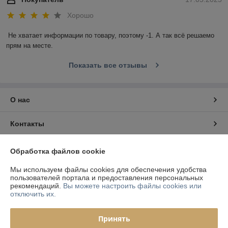
Хорошо
Не хватает информации по товару, поэтому -1. А так всё решаемо 
прям на месте.
Показать все отзывы
О нас
Контакты
Доставка и оплата
Обработка файлов cookie
Мы используем файлы cookies для обеспечения удобства
График работы
пользователей портала и предоставления персональных
рекомендаций.
Вы можете настроить файлы cookies или
отключить их.
Полная версия сайта
Принять
Политика обработки cookies