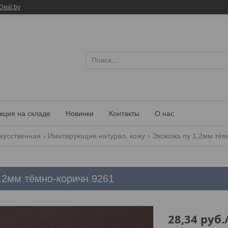
Deal.by
кция на складе
Новинки
Контакты
О нас
кусственная
Имитирующие натурал. кожу
Экокожа пу 1,2мм тём
,2мм тёмно-коричн 9261
28,34
руб.