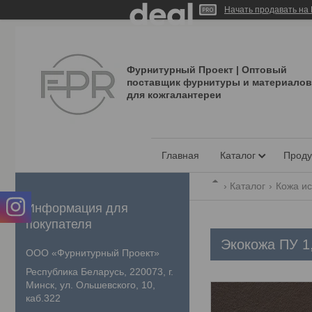
Начать продавать на 
Фурнитурный Проект | Оптовый
поставщик фурнитуры и материалов
для кожгалантереи
Главная
Каталог
Проду
Каталог
Кожа ис
Информация для
покупателя
Экокожа ПУ 1
ООО «Фурнитурный Проект»
Республика Беларусь, 220073, г.
Минск, ул. Ольшевского, 10,
каб.322