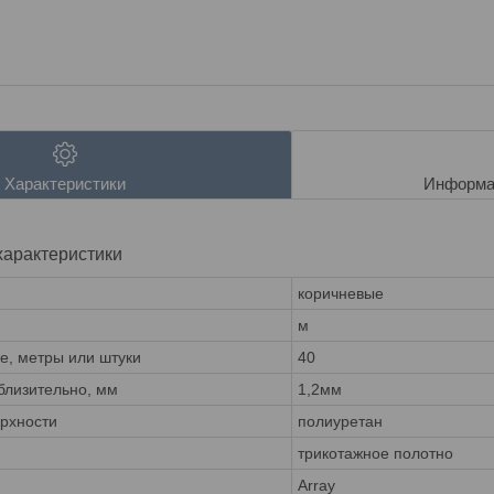
Характеристики
Информа
характеристики
коричневые
м
ке, метры или штуки
40
лизительно, мм
1,2мм
ерхности
полиуретан
трикотажное полотно
Array