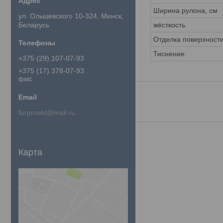
Ширина рулона, см
ул. Ольшевского 10-324, Минск,
Беларусь
жёсткость
Отделка поверхност
Тиснение
+375 (29) 107-07-93
+375 (17) 378-07-93
факс
furproekt@mail.ru
Карта