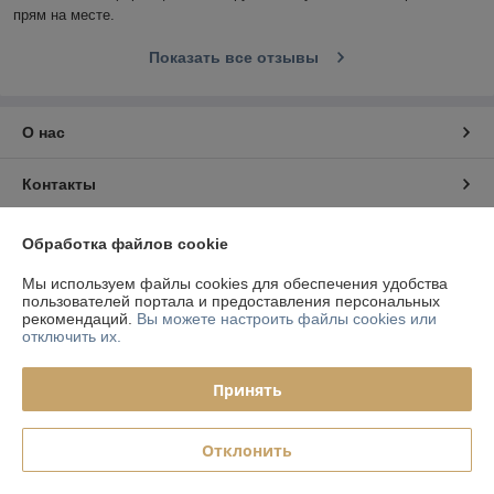
прям на месте.
Показать все отзывы
О нас
Контакты
Доставка и оплата
Обработка файлов cookie
Мы используем файлы cookies для обеспечения удобства
График работы
пользователей портала и предоставления персональных
рекомендаций.
Вы можете настроить файлы cookies или
отключить их.
Полная версия сайта
Принять
Политика обработки cookies
Сайт создан на платформе Deal.by
Отклонить