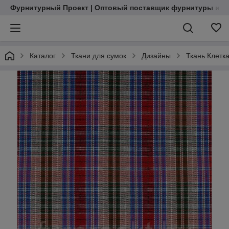
Фурнитурный Проект | Оптовый поставщик фурнитуры и м
Каталог
Ткани для сумок
Дизайны
Ткань Клетк