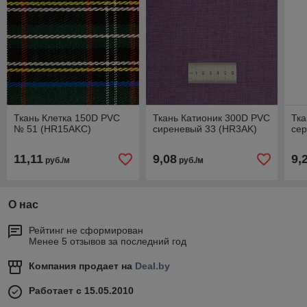
Ткань Клетка 150D PVC
Ткань Катионик 300D PVC
Тка
№ 51 (HR15AKC)
сиреневый 33 (HR3AK)
сер
11,11
9,08
9,
руб./м
руб./м
О нас
Рейтинг не сформирован
Менее 5 отзывов за последний год
Компания продает на
Deal.by
Работает с 15.05.2010