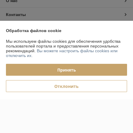
О нас
Контакты
Доставка и оплата
Обработка файлов cookie
Мы используем файлы cookies для обеспечения удобства
График работы
пользователей портала и предоставления персональных
рекомендаций.
Вы можете настроить файлы cookies или
отключить их.
Полная версия сайта
Принять
Политика обработки cookies
Сайт создан на платформе Deal.by
Отклонить
Информация для покупателя