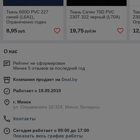
Ткань 600D PVC 227
Ткань Сатин 70D PVC
Тка
синий (L6A1),
230Т 322 черный (L70A)
230
Ограниченно годен
Огр
8,95
19,75
12
руб.
руб./м
О нас
Рейтинг не сформирован
Менее 5 отзывов за последний год
Компания продает на
Deal.by
Работает с 15.05.2010
г. Минск
ул. Ольшевского 10-324, Минск, Беларусь
Контакты
Сегодня работает с 09:00 до 17:00
Показать весь график работы