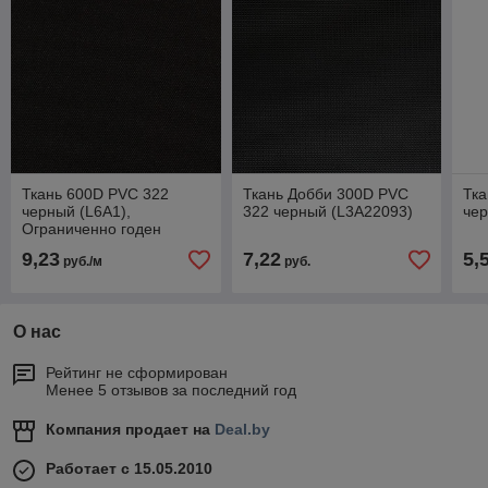
Ткань 600D PVC 322
Ткань Добби 300D PVC
Тка
черный (L6A1),
322 черный (L3A22093)
че
Ограниченно годен
9,23
7,22
5,
руб./м
руб.
О нас
Рейтинг не сформирован
Менее 5 отзывов за последний год
Компания продает на
Deal.by
Работает с 15.05.2010