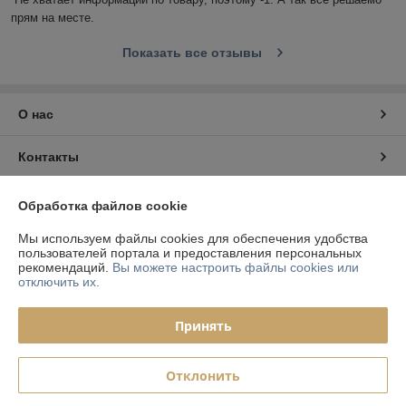
прям на месте.
Показать все отзывы
О нас
Контакты
Доставка и оплата
Обработка файлов cookie
Мы используем файлы cookies для обеспечения удобства
График работы
пользователей портала и предоставления персональных
рекомендаций.
Вы можете настроить файлы cookies или
отключить их.
Полная версия сайта
Принять
Политика обработки cookies
Сайт создан на платформе Deal.by
Отклонить