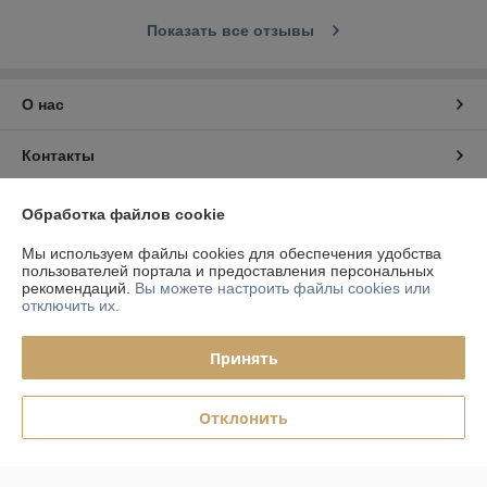
Показать все отзывы
О нас
Контакты
Доставка и оплата
Обработка файлов cookie
Мы используем файлы cookies для обеспечения удобства
График работы
пользователей портала и предоставления персональных
рекомендаций.
Вы можете настроить файлы cookies или
отключить их.
Полная версия сайта
Принять
Политика обработки cookies
Сайт создан на платформе Deal.by
Отклонить