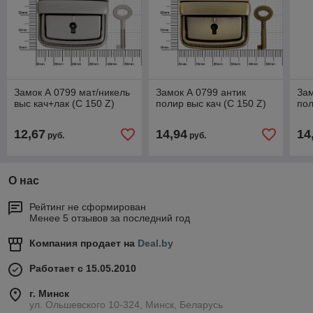
Замок А 0799 мат/никель
Замок А 0799 антик
Зам
выс кач+лак (С 150 Z)
полир выс кач (С 150 Z)
пол
12,67
14,94
14
руб.
руб.
О нас
Рейтинг не сформирован
Менее 5 отзывов за последний год
Компания продает на
Deal.by
Работает с 15.05.2010
г. Минск
ул. Ольшевского 10-324, Минск, Беларусь