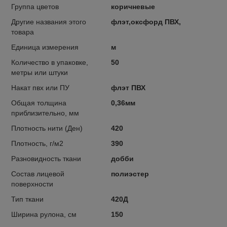
Группа цветов
коричневые
Другие названия этого
флэт,оксфорд ПВХ,
товара
Единица измерения
м
Количество в упаковке,
50
метры или штуки
Накат пвх или ПУ
флэт ПВХ
Общая толщина
0,36мм
приблизительно, мм
Плотность нити (Ден)
420
Плотность, г/м2
390
Разновидность ткани
добби
Состав лицевой
полиэстер
поверхности
Тип ткани
420Д
Ширина рулона, см
150