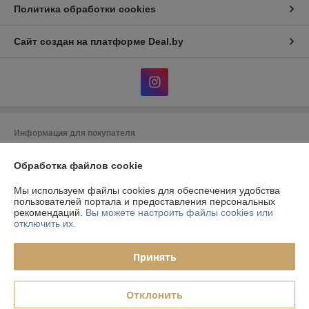
Политика обработки cookies
Сайт создан на платформе Deal.by
Информация для покупателя
Юридическое лицо:
ООО «Фурнитурный Проект»
Обработка файлов cookie
Республика Беларусь, 220073, г. Минск, ул. Ольшевского, 10, каб.322
Регистрационный номер ЕГР: 192024846
Мы используем файлы cookies для обеспечения удобства
пользователей портала и предоставления персональных
УНП: 192024846
рекомендаций.
Вы можете настроить файлы cookies или
отключить их.
Регистрационный орган: Управление Юстиции Мингорисполкома
Дата регистрации компании: 07.08.2013
Принять
Ссылка на свидетельство/лицензию
Отклонить
Местонахождение книги жалоб и предложений: ул. Ольшевского 10-
324