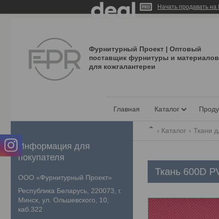
Начать продавать на 
Фурнитурный Проект | Оптовый
поставщик фурнитуры и материалов
для кожгалантереи
Главная
Каталог
Проду
Каталог
Ткани д
Информация для
покупателя
Ткань 600D P
ООО «Фурнитурный Проект»
Республика Беларусь, 220073, г.
Минск, ул. Ольшевского, 10,
каб.322