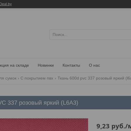
Deal.by
кция на складе
Новинки
Контакты
О нас
ля сумок
С покрытием пвх
Ткань 600d pvc 337 розовый яркий (l6
VC 337 розовый яркий (L6A3)
9,23
руб.
/