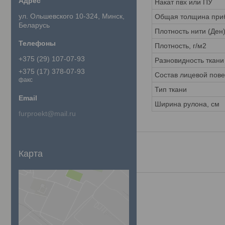
Накат пвх или ПУ
ул. Ольшевского 10-324, Минск,
Общая толщина приб
Беларусь
Плотность нити (Ден
Плотность, г/м2
+375 (29) 107-07-93
Разновидность ткани
+375 (17) 378-07-93
Состав лицевой пов
факс
Тип ткани
Ширина рулона, см
furproekt@mail.ru
Карта