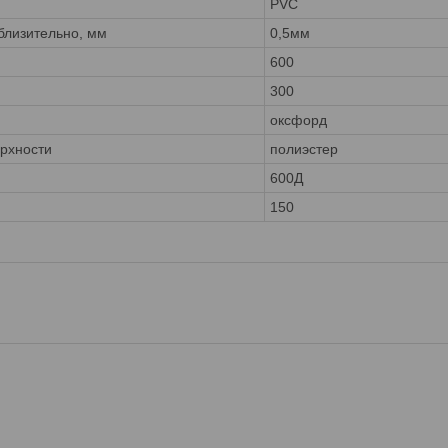
PVC
лизительно, мм
0,5мм
)
600
300
оксфорд
ерхности
полиэстер
600Д
150