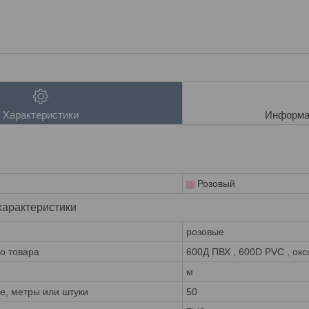
Характеристики
Информа
Розовый
характеристики
розовые
го товара
600Д ПВХ , 600D PVC , окс
м
ке, метры или штуки
50