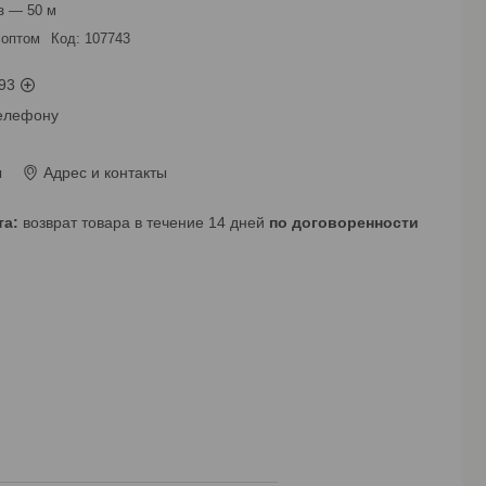
з — 50 м
 оптом
Код:
107743
93
телефону
ы
Адрес и контакты
возврат товара в течение 14 дней
по договоренности