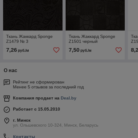
Ткань Жаккард Sponge
Ткань Жаккард Sponge
Тка
Z1479 № 3
Z1501 черный
Z1
7,26
7,50
8,
руб./м
руб./м
О нас
Рейтинг не сформирован
Менее 5 отзывов за последний год
Компания продает на
Deal.by
Работает с 15.05.2010
г. Минск
ул. Ольшевского 10-324, Минск, Беларусь
Контакты