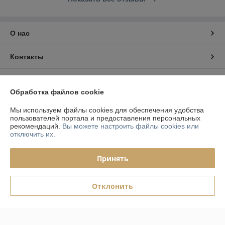
О нас
Контакты
Доставка и оплата
Обработка файлов cookie
График работы
Мы используем файлы cookies для обеспечения удобства
пользователей портала и предоставления персональных
рекомендаций.
Вы можете настроить файлы cookies или
Полная версия сайта
отключить их.
Политика обработки cookies
Принять
Сайт создан на платформе Deal.by
Отклонить