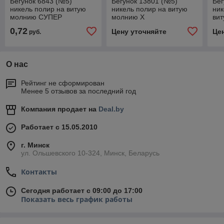
Бегунок 6843 (№5)
Бегунок 13801 (№5)
Бег
никель полир на витую
никель полир на витую
ник
молнию СУПЕР
молнию Х
ви
0,72
Цену уточняйте
Це
руб.
О нас
Рейтинг не сформирован
Менее 5 отзывов за последний год
Компания продает на
Deal.by
Работает с 15.05.2010
г. Минск
ул. Ольшевского 10-324, Минск, Беларусь
Контакты
Сегодня работает с 09:00 до 17:00
Показать весь график работы