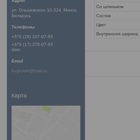
Со шпиньком
ул. Ольшевского 10-324, Минск,
Беларусь
Состав
Цвет
Внутренняя ширина,
+375 (29) 107-07-93
+375 (17) 378-07-93
факс
furproekt@mail.ru
Карта