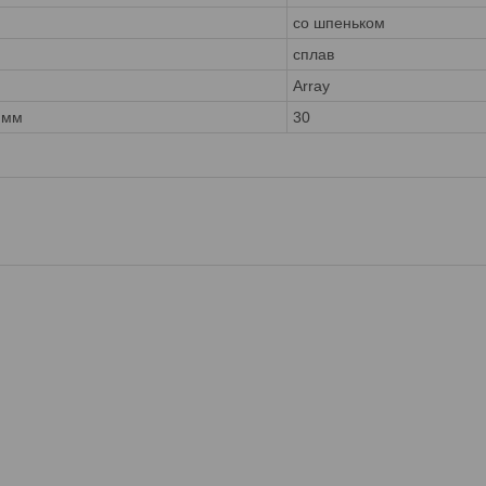
со шпеньком
сплав
Array
 мм
30