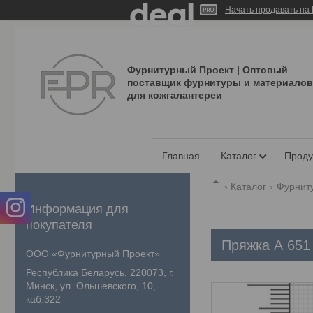
Начать продавать на 
Фурнитурный Проект | Оптовый
поставщик фурнитуры и материалов
для кожгалантереи
Главная
Каталог
Проду
Каталог
Фурнит
Информация для
покупателя
Пряжка А 651
ООО «Фурнитурный Проект»
Республика Беларусь, 220073, г.
Минск, ул. Ольшевского, 10,
каб.322