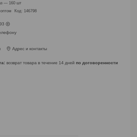
з — 160 шт.
 оптом
Код:
146798
93
телефону
ы
Адрес и контакты
возврат товара в течение 14 дней
по договоренности