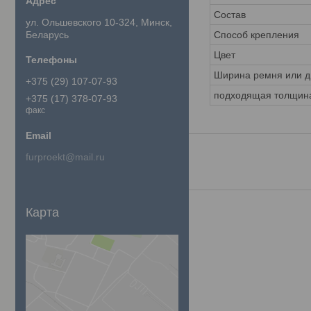
Состав
ул. Ольшевского 10-324, Минск,
Беларусь
Способ крепления
Цвет
Ширина ремня или ди
+375 (29) 107-07-93
подходящая толщин
+375 (17) 378-07-93
факс
furproekt@mail.ru
Карта