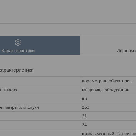
Характеристики
Информа
характеристики
параметр не обязателен
го товара
концевик, набалдажник
шт
ке, метры или штуки
250
21
24
никель матовый выс.качес