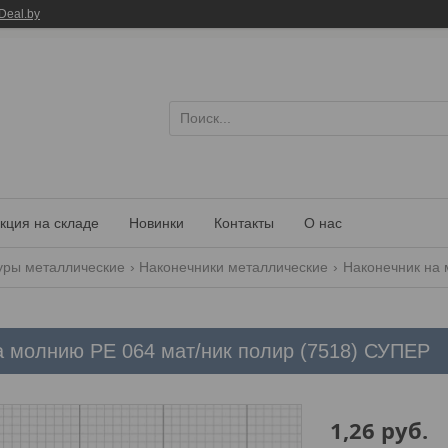
Deal.by
кция на складе
Новинки
Контакты
О нас
уры металлические
Наконечники металлические
Наконечник на 
а молнию PE 064 мат/ник полир (7518) СУПЕР
1,26
руб.