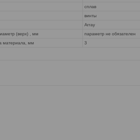
сплав
винты
Array
аметр (верх) , мм
параметр не обязателен
а материала, мм
3