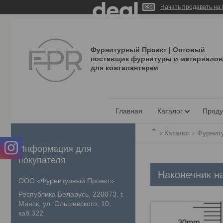
Начать продавать на 
Фурнитурный Проект | Оптовый
поставщик фурнитуры и материалов
для кожгалантереи
Главная
Каталог
Проду
Каталог
Фурнит
Информация для
покупателя
Наконечник н
ООО «Фурнитурный Проект»
Республика Беларусь, 220073, г.
Минск, ул. Ольшевского, 10,
каб.322