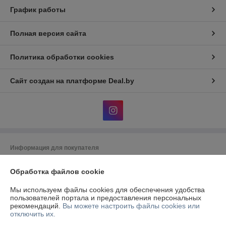
График работы
Полная версия сайта
Политика обработки cookies
Сайт создан на платформе Deal.by
Информация для покупателя
Юридическое лицо:
ООО «Фурнитурный Проект»
Обработка файлов cookie
Республика Беларусь, 220073, г. Минск, ул. Ольшевского, 10, каб.322
Регистрационный номер ЕГР: 192024846
Мы используем файлы cookies для обеспечения удобства
пользователей портала и предоставления персональных
УНП: 192024846
рекомендаций.
Вы можете настроить файлы cookies или
отключить их.
Регистрационный орган: Управление Юстиции Мингорисполкома