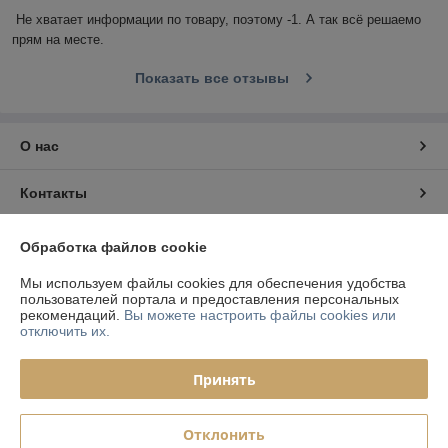
Не хватает информации по товару, поэтому -1. А так всё решаемо 
прям на месте.
Показать все отзывы
О нас
Контакты
Доставка и оплата
Обработка файлов cookie
Мы используем файлы cookies для обеспечения удобства
График работы
пользователей портала и предоставления персональных
рекомендаций.
Вы можете настроить файлы cookies или
отключить их.
Полная версия сайта
Принять
Политика обработки cookies
Сайт создан на платформе Deal.by
Отклонить