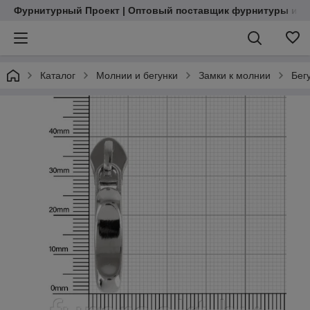
Фурнитурный Проект | Оптовый поставщик фурнитуры и м
Каталог
Молнии и бегунки
Замки к молнии
Бег