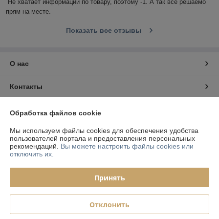
Не хватает информации по товару, поэтому -1. А так всё решаемо 
прям на месте.
Показать все отзывы
О нас
Контакты
Доставка и оплата
Обработка файлов cookie
Мы используем файлы cookies для обеспечения удобства
График работы
пользователей портала и предоставления персональных
рекомендаций.
Вы можете настроить файлы cookies или
отключить их.
Полная версия сайта
Принять
Политика обработки cookies
Сайт создан на платформе Deal.by
Отклонить