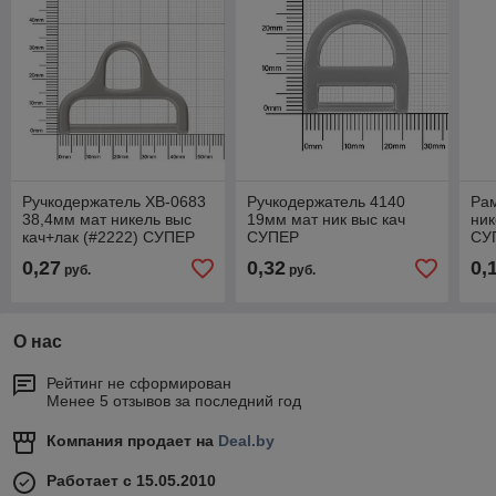
Ручкодержатель XB-0683
Ручкодержатель 4140
Ра
38,4мм мат никель выс
19мм мат ник выс кач
ник
кач+лак (#2222) СУПЕР
СУПЕР
СУ
0,27
0,32
0,
руб.
руб.
О нас
Рейтинг не сформирован
Менее 5 отзывов за последний год
Компания продает на
Deal.by
Работает с 15.05.2010