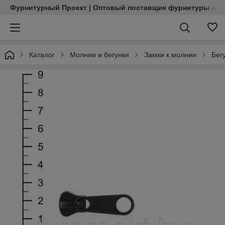
Фурнитурный Проект | Оптовый поставщик фурнитуры и м
Каталог
Молнии и бегунки
Замки к молнии
Бег