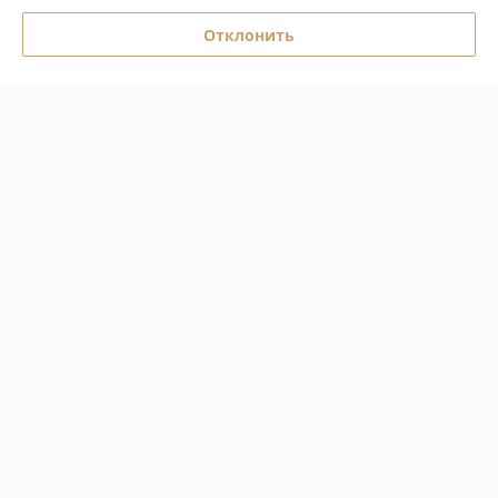
Отклонить
О нас
Контакты
Доставка и оплата
График работы
Полная версия сайта
Политика обработки cookies
Сайт создан на платформе Deal.by