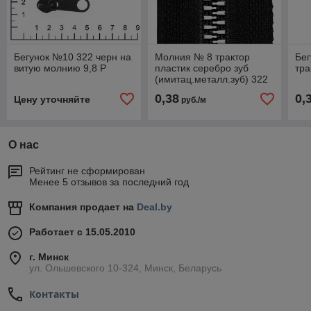
Бегунок №10 322 черн на
Молния № 8 трактор
Бег
витую молнию 9,8 Р
пластик серебро зуб
тра
(имитац.металл.зуб) 322
черн 27,5 Х 2-ой сорт
0,38
0,
Цену уточняйте
руб./м
146344B
О нас
Рейтинг не сформирован
Менее 5 отзывов за последний год
Компания продает на
Deal.by
Работает с 15.05.2010
г. Минск
ул. Ольшевского 10-324, Минск, Беларусь
Контакты