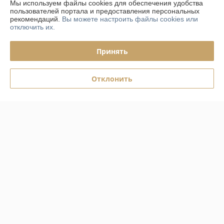
Мы используем файлы cookies для обеспечения удобства
пользователей портала и предоставления персональных
рекомендаций.
Вы можете настроить файлы cookies или
Политика обработки cookies
отключить их.
Сайт создан на платформе Deal.by
Принять
Отклонить
Информация для покупателя
Юридическое лицо:
ООО «Фурнитурный Проект»
Республика Беларусь, 220073, г. Минск, ул. Ольшевского, 10, каб.322
Регистрационный номер ЕГР: 192024846
УНП: 192024846
Регистрационный орган: Управление Юстиции Мингорисполкома
Дата регистрации компании: 07.08.2013
Ссылка на свидетельство/лицензию